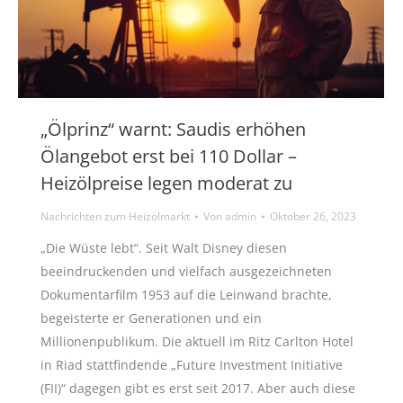
„Ölprinz“ warnt: Saudis erhöhen
Ölangebot erst bei 110 Dollar –
Heizölpreise legen moderat zu
Nachrichten zum Heizölmarkt
Von
admin
Oktober 26, 2023
„Die Wüste lebt“. Seit Walt Disney diesen
beeindruckenden und vielfach ausgezeichneten
Dokumentarfilm 1953 auf die Leinwand brachte,
begeisterte er Generationen und ein
Millionenpublikum. Die aktuell im Ritz Carlton Hotel
in Riad stattfindende „Future Investment Initiative
(FII)“ dagegen gibt es erst seit 2017. Aber auch diese