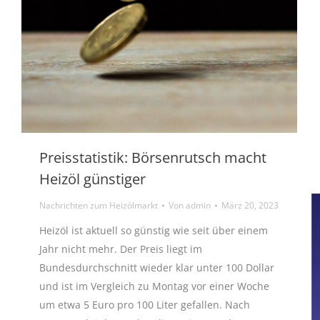
Preisstatistik: Börsenrutsch macht
Heizöl günstiger
Nachrichten zum Heizölmarkt
Von
admin
März 20, 2023
Heizöl ist aktuell so günstig wie seit über einem
Jahr nicht mehr. Der Preis liegt im
Bundesdurchschnitt wieder klar unter 100 Dollar
und ist im Vergleich zu Montag vor einer Woche
um etwa 5 Euro pro 100 Liter gefallen. Nach