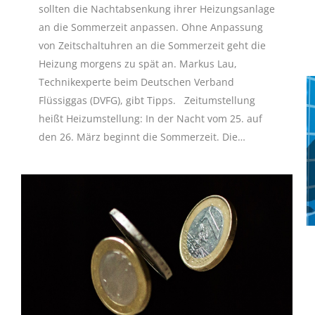
sollten die Nachtabsenkung ihrer Heizungsanlage
an die Sommerzeit anpassen. Ohne Anpassung
von Zeitschaltuhren an die Sommerzeit geht die
Heizung morgens zu spät an. Markus Lau,
Technikexperte beim Deutschen Verband
Flüssiggas (DVFG), gibt Tipps. Zeitumstellung
heißt Heizumstellung: In der Nacht vom 25. auf
den 26. März beginnt die Sommerzeit. Die…