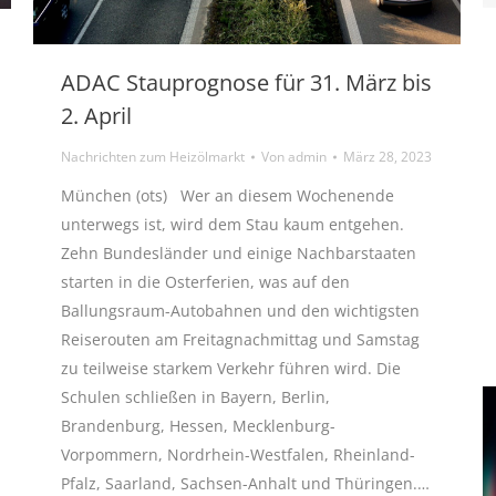
ADAC Stauprognose für 31. März bis
2. April
Nachrichten zum Heizölmarkt
Von
admin
März 28, 2023
München (ots) Wer an diesem Wochenende
unterwegs ist, wird dem Stau kaum entgehen.
Zehn Bundesländer und einige Nachbarstaaten
starten in die Osterferien, was auf den
Ballungsraum-Autobahnen und den wichtigsten
Reiserouten am Freitagnachmittag und Samstag
zu teilweise starkem Verkehr führen wird. Die
Schulen schließen in Bayern, Berlin,
Brandenburg, Hessen, Mecklenburg-
Vorpommern, Nordrhein-Westfalen, Rheinland-
Pfalz, Saarland, Sachsen-Anhalt und Thüringen.…