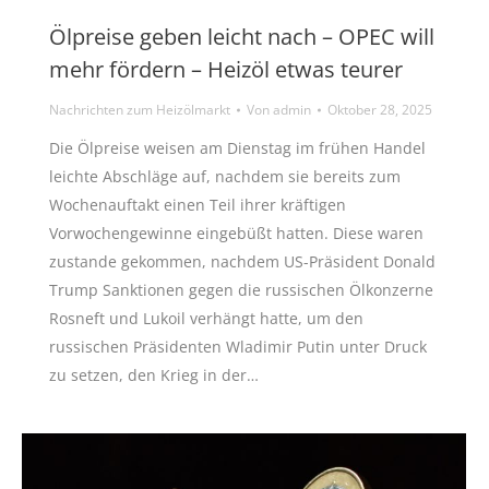
Ölpreise geben leicht nach – OPEC will
mehr fördern – Heizöl etwas teurer
Nachrichten zum Heizölmarkt
Von
admin
Oktober 28, 2025
Die Ölpreise weisen am Dienstag im frühen Handel
leichte Abschläge auf, nachdem sie bereits zum
Wochenauftakt einen Teil ihrer kräftigen
Vorwochengewinne eingebüßt hatten. Diese waren
zustande gekommen, nachdem US-Präsident Donald
Trump Sanktionen gegen die russischen Ölkonzerne
Rosneft und Lukoil verhängt hatte, um den
russischen Präsidenten Wladimir Putin unter Druck
zu setzen, den Krieg in der…