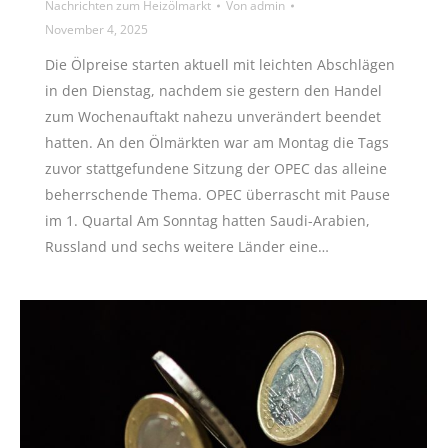
Nachrichten zum Heizölmarkt
Von
admin
November 4, 2025
Die Ölpreise starten aktuell mit leichten Abschlägen
in den Dienstag, nachdem sie gestern den Handel
zum Wochenauftakt nahezu unverändert beendet
hatten. An den Ölmärkten war am Montag die Tags
zuvor stattgefundene Sitzung der OPEC das alleine
beherrschende Thema. OPEC überrascht mit Pause
im 1. Quartal Am Sonntag hatten Saudi-Arabien,
Russland und sechs weitere Länder eine…