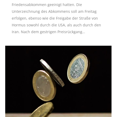
Friedensabkommen geeinigt hatten. Die
Unterzeichnung des Abkommens soll am Freitag
erfolgen, ebenso wie die Freigabe der Straße von
Hormus sowohl durch die USA, als auch durch den
Iran. Nach dem gestrigen Preisrückgang…