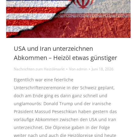
USA und Iran unterzeichnen
Abkommen – Heizöl etwas günstiger
Nachrichten zum Heizölmarkt
Von
admin
Juni 18, 2026
Eigentlich war eine feierliche
Unterschriftenzeremonie in der Schweiz geplant,
doch am Ende ging es dann ganz schnell und
unglamourös: Donald Trump und der iranische
Präsident Massud Peseschkian haben gestern das
vorläufige Abkommen zwischen den USA und Iran
unterzeichnet. Die Ölpreise gaben in der Folge
weiter nach und auch die Heizölpreise sind heute