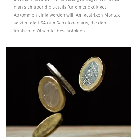
man sich über die Details für ein endgültiges
Abkommen einig werden will. Am gestrigen Montag
setzten die USA nun Sanktionen aus, die den
iranischen Ölhandel beschränkten.…