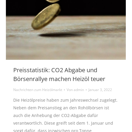
Preisstatistik: CO2 Abgabe und
Börsenrallye machen Heizöl teuer
Nachrichten zum Heizölmarkt
Von
admin
Januar 3, 2022
Die Heizölpreise haben zum Jahreswechsel zugelegt.
Neben dem Preisanstieg an den Rohölbörsen ist
auch die Anhebung der CO2-Abgabe dafür
verantwortlich. Diese greift seit dem 1. Januar und
sorgt dafür, dass inzwischen pro Tonne