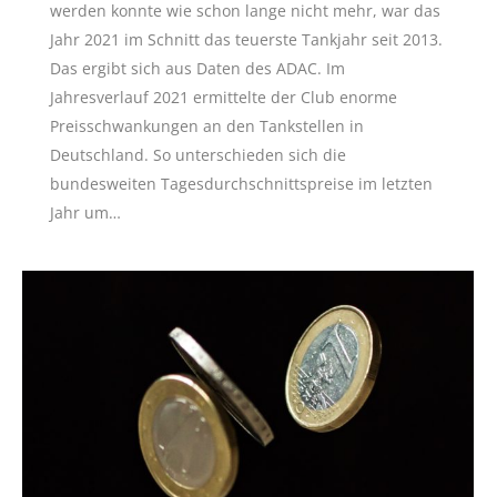
werden konnte wie schon lange nicht mehr, war das
Jahr 2021 im Schnitt das teuerste Tankjahr seit 2013.
Das ergibt sich aus Daten des ADAC. Im
Jahresverlauf 2021 ermittelte der Club enorme
Preisschwankungen an den Tankstellen in
Deutschland. So unterschieden sich die
bundesweiten Tagesdurchschnittspreise im letzten
Jahr um…