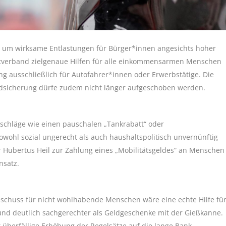
te um wirksame Entlastungen für Bürger*innen angesichts hoher
mtverband zielgenaue Hilfen für alle einkommensarmen Menschen
 ausschließlich für Autofahrer*innen oder Erwerbstätige. Die
undsicherung dürfe zudem nicht länger aufgeschoben werden.
schläge wie einen pauschalen „Tankrabatt“ oder
wohl sozial ungerecht als auch haushaltspolitisch unvernünftig
r Hubertus Heil zur Zahlung eines „Mobilitätsgeldes“ an Menschen
nsatz.
Zuschuss für nicht wohlhabende Menschen wäre eine echte Hilfe fü
 und deutlich sachgerechter als Geldgeschenke mit der Gießkanne.
t überfällige Erhöhung der Regelsätze auf die lange Bank