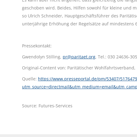
geschoben wird. Beides, Hilfen sowohl für kleine und m
so Ulrich Schneider, Hauptgeschäftsführer des Parität
unterjährige Erhöhung der Regelsätze auf mindestens 6
Pressekontakt:
Gwendolyn Stilling,
pr@paritaet.org
, Tel.: 030 24636-30
Original-Content von: Paritätischer Wohlfahrtsverband,
Quelle:
https://www.presseportal.de/pm/53407/5176479
utm_source=directmail&utm_medium=email&utm_cam
Source: Futures-Services