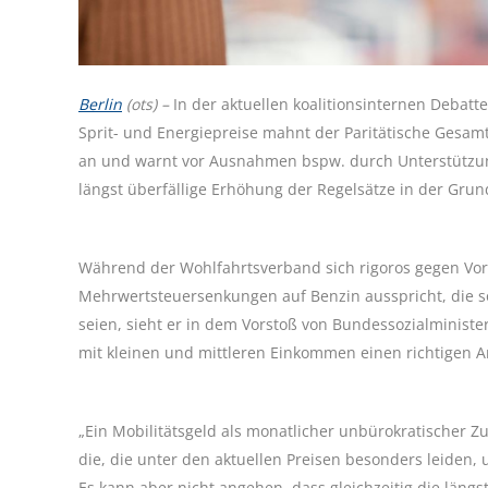
Berlin
(ots) –
In der aktuellen koalitionsinternen Debat
Sprit- und Energiepreise mahnt der Paritätische Gesa
an und warnt vor Ausnahmen bspw. durch Unterstützung
längst überfällige Erhöhung der Regelsätze in der Gr
Während der Wohlfahrtsverband sich rigoros gegen Vor
Mehrwertsteuersenkungen auf Benzin ausspricht, die so
seien, sieht er in dem Vorstoß von Bundessozialministe
mit kleinen und mittleren Einkommen einen richtigen A
„Ein Mobilitätsgeld als monatlicher unbürokratischer 
die, die unter den aktuellen Preisen besonders leiden,
Es kann aber nicht angehen, dass gleichzeitig die längs