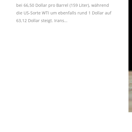
bei 66,50 Dollar pro Barrel (159 Liter), während
die US-Sorte WTI um ebenfalls rund 1 Dollar auf
63,12 Dollar steigt. Irans…