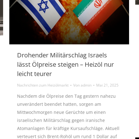
Drohender Militärschlag Israels
lässt Ölpreise steigen – Heizöl nur
leicht teurer
Nachrichten zum Heizölmarkt
Von
admin
Mai 21, 2025
Nachdem die Ölpreise den Tag gestern nahezu
unverändert beendet hatten, sorgen am
Mittwochmorgen neue Gerüchte um einen
israelischen Militärschlag gegen iranische
Atomanlagen für kräftige Kursaufschläge. Aktuell
verteuert sich Brent-Rohöl um rund 1 Dollar auf