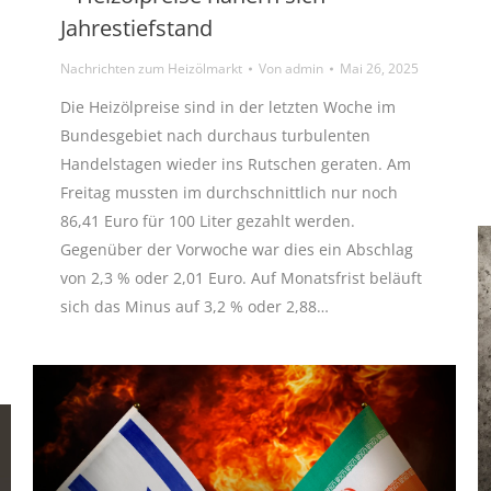
Jahrestiefstand
Nachrichten zum Heizölmarkt
Von
admin
Mai 26, 2025
Die Heizölpreise sind in der letzten Woche im
Bundesgebiet nach durchaus turbulenten
Handelstagen wieder ins Rutschen geraten. Am
Freitag mussten im durchschnittlich nur noch
86,41 Euro für 100 Liter gezahlt werden.
Gegenüber der Vorwoche war dies ein Abschlag
von 2,3 % oder 2,01 Euro. Auf Monatsfrist beläuft
sich das Minus auf 3,2 % oder 2,88…