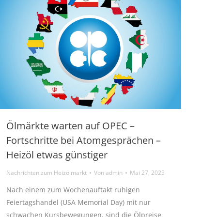
Ölmärkte warten auf OPEC –
Fortschritte bei Atomgesprächen –
Heizöl etwas günstiger
Nachrichten zum Heizölmarkt
Von
admin
Mai 27, 2025
Nach einem zum Wochenauftakt ruhigen
Feiertagshandel (USA Memorial Day) mit nur
schwachen Kursbewegungen, sind die Ölpreise