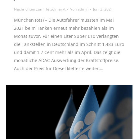
Nachrichten zum Heizölmarkt
Von
admin
Juni 2, 2021
München (ots) – Die Autofahrer mussten im Mai
2021 beim Tanken erneut mehr bezahlen als im
Monat zuvor. Für einen Liter Super E10 verlangten
die Tankstellen in Deutschland im Schnitt 1,483 Euro
und damit 1,7 Cent mehr als im April. Das zeigt die
monatliche ADAC Auswertung der Kraftstoffpreise.
Auch der Preis für Diesel kletterte weiter:…