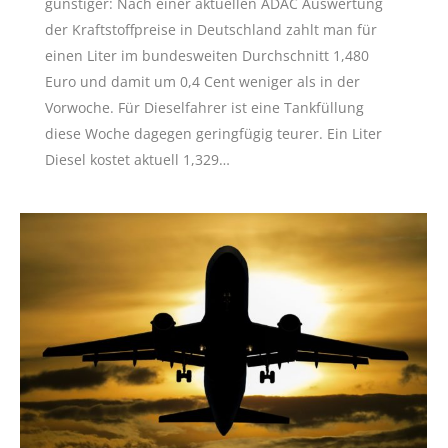
günstiger: Nach einer aktuellen ADAC Auswertung
der Kraftstoffpreise in Deutschland zahlt man für
einen Liter im bundesweiten Durchschnitt 1,480
Euro und damit um 0,4 Cent weniger als in der
Vorwoche. Für Dieselfahrer ist eine Tankfüllung
diese Woche dagegen geringfügig teurer. Ein Liter
Diesel kostet aktuell 1,329…