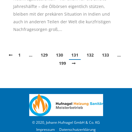
Jahreshälfte – die Ölbörsen eigentlich stützen,
bleiben mit der prekären Situation in Indien und
auch in anderen Teilen der Welt die kurzfristigen
Nachfragesorgen groß,…
1
…
129
130
131
132
133
…
199
© 2020, Johann Hufnagel GmbH & Co. KG
Impressum
Datenschutzerklärung