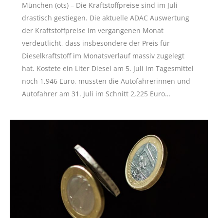
München (ots) – Die Kraftstoffpreise sind im Juli
drastisch gestiegen. Die aktuelle ADAC Auswertung
der Kraftstoffpreise im vergangenen Monat
verdeutlicht, dass insbesondere der Preis für
Dieselkraftstoff im Monatsverlauf massiv zugelegt
hat. Kostete ein Liter Diesel am 5. Juli im Tagesmittel
noch 1,946 Euro, mussten die Autofahrerinnen und
Autofahrer am 31. Juli im Schnitt 2,225 Euro…