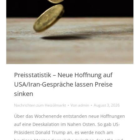
Preisstatistik – Neue Hoffnung auf
USA/Iran-Gespräche lassen Preise
sinken
Nachrichten zum Heizölmarkt
Von
admin
August 3, 2026
Über das Wochenende entstanden neue Hoffnungen
auf eine Deeskalation im Nahen Osten. So gab US-
Präsident Donald Trump an, es werde noch am