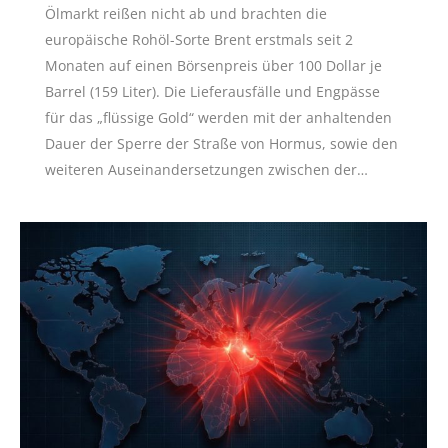
Ölmarkt reißen nicht ab und brachten die
europäische Rohöl-Sorte Brent erstmals seit 2
Monaten auf einen Börsenpreis über 100 Dollar je
Barrel (159 Liter). Die Lieferausfälle und Engpässe
für das „flüssige Gold“ werden mit der anhaltenden
Dauer der Sperre der Straße von Hormus, sowie den
weiteren Auseinandersetzungen zwischen der…