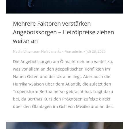
Mehrere Faktoren verstärken
Angebotssorgen – Heizölpreise ziehen
weiter an
Nachrichten zum Heizölmarkt
Von
admin
Juli 23, 2026
Die Angebotssorgen am Ölmarkt nehmen weiter zu,
was vor allem an den geopolitischen Konflikten im
Nahen Osten und der Ukraine liegt. Aber auch die
Hurrikan-Saison über dem Atlantik, die zuletzt den
Tropensturm Bertha hervorgebracht hat, trägt dazu
bei, da Berthas Kurs den Prognosen zufolge direkt
über den Ölanlagen im Golf von Mexiko und an der…