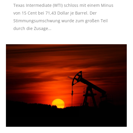
Texas Intermediate (WTI) schloss mit einem Minus
von 15 Cent bei 71,43 Dollar je Barrel. Der
Stimmungsumschwung wurde zum großen Teil
durch die Zusage…