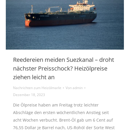
Reedereien meiden Suezkanal – droht
nächster Preisschock? Heizölpreise
ziehen leicht an
Nachrichten zum Heizölmarkt
Von
admin
Dezember 18, 2023
Die Ölpreise haben am Freitag trotz leichter
Abschläge den ersten wöchentlichen Anstieg seit
acht Wochen verbucht. Brent-Öl gab um 6 Cent auf
76,55 Dollar je Barrel nach, US-Rohöl der Sorte West