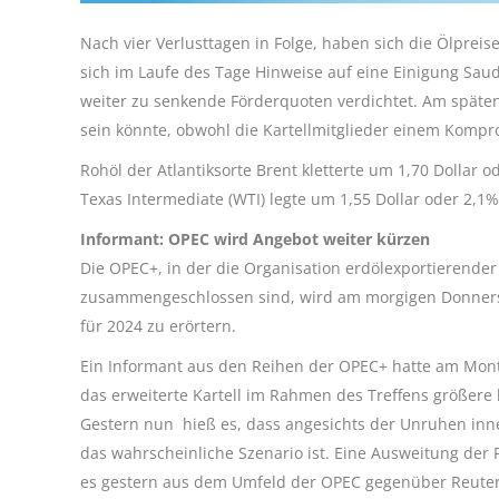
Nach vier Verlusttagen in Folge, haben sich die Ölpre
sich im Laufe des Tage Hinweise auf eine Einigung Sau
weiter zu senkende Förderquoten verdichtet. Am späte
sein könnte, obwohl die Kartellmitglieder einem Kom
Rohöl der Atlantiksorte Brent kletterte um 1,70 Dollar o
Texas Intermediate (WTI) legte um 1,55 Dollar oder 2,1% 
Informant: OPEC wird Angebot weiter kürzen
Die OPEC+, in der die Organisation erdölexportierende
zusammengeschlossen sind, wird am morgigen Donnersta
für 2024 zu erörtern.
Ein Informant aus den Reihen der OPEC+ hatte am Mon
das erweiterte Kartell im Rahmen des Treffens größere
Gestern nun hieß es, dass angesichts der Unruhen inn
das wahrscheinliche Szenario ist. Eine Ausweitung der
es gestern aus dem Umfeld der OPEC gegenüber Reuter