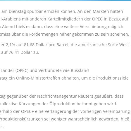
ise am Dienstag spürbar erholen können. An den Märkten hatten
di-Arabiens mit anderen Kartellmitgliedern der OPEC in Bezug auf
n Abend hieß es dann, dass eine weitere Verschiebung möglich
promiss über die Fördermengen näher gekommen zu sein scheinen.
der 2,1% auf 81,68 Dollar pro Barrel, die amerikanische Sorte West
auf 76,41 Dollar zu.
r Länder (OPEC) und Verbündete wie Russland
g ein Online-Ministertreffen abhalten, um die Produktionsziele
tag gegenüber der Nachrichtenagentur Reuters geäußert, dass
 kollektive Kürzungen der Ölproduktion bekannt geben wird.
erhalb der OPEC+ eine Verlängerung der vorherigen Vereinbarung
 Produktionskürzungen sei weniger wahrscheinlich geworden, hieß
s.