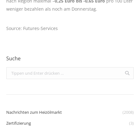
nach Region maximal –
0,25 Euro bis -0,65 Euro
pro 100 Liter
weniger bezahlen als noch am Donnerstag.
Source: Futures-Services
Suche
Search:
Nachrichten zum Heizölmarkt
(2008)
Zertifizierung
(3)