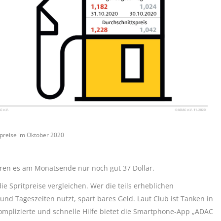
fpreise im Oktober 2020
aren es am Monatsende nur noch gut 37 Dollar.
e Spritpreise vergleichen. Wer die teils erheblichen
nd Tageszeiten nutzt, spart bares Geld. Laut Club ist Tanken in
mplizierte und schnelle Hilfe bietet die Smartphone-App „ADAC