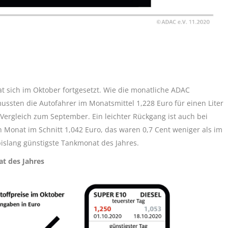
t sich im Oktober fortgesetzt. Wie die monatliche ADAC
mussten die Autofahrer im Monatsmittel 1,228 Euro für einen Liter
 Vergleich zum September. Ein leichter Rückgang ist auch bei
n Monat im Schnitt 1,042 Euro, das waren 0,7 Cent weniger als im
bislang günstigste Tankmonat des Jahres.
at des Jahres