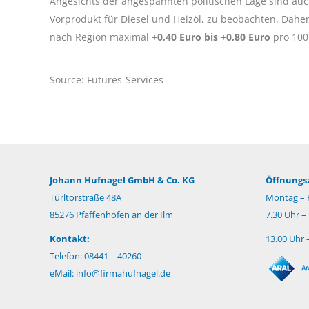
Angesichts der angespannten politischen Lage sind auc
Vorprodukt für Diesel und Heizöl, zu beobachten. Dah
nach Region maximal
+0,40 Euro bis +0,80 Euro
pro 100
Source: Futures-Services
Johann Hufnagel GmbH & Co. KG
Öffnungsz
Türltorstraße 48A
Montag – F
85276 Pfaffenhofen an der Ilm
7.30 Uhr –
Kontakt:
13.00 Uhr 
Telefon: 08441 – 40260
eMail:
info@firmahufnagel.de