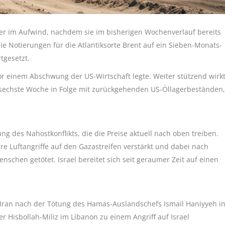
ter im Aufwind, nachdem sie im bisherigen Wochenverlauf bereits
 Notierungen für die Atlantiksorte Brent auf ein Sieben-Monats-
tgesetzt.
r einem Abschwung der US-Wirtschaft legte. Weiter stützend wirk
ie sechste Woche in Folge mit zurückgehenden US-Öllagerbeständen,
g des Nahostkonflikts, die die Preise aktuell nach oben treiben.
hre Luftangriffe auf den Gazastreifen verstärkt und dabei nach
chen getötet. Israel bereitet sich seit geraumer Zeit auf einen
r Iran nach der Tötung des Hamas-Auslandschefs Ismail Haniyyeh i
 Hisbollah-Miliz im Libanon zu einem Angriff auf Israel