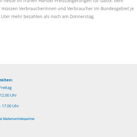
h heute im frühen Handel Preissteigerungen für Gasöl, dem
er müssen Verbraucherinnen und Verbraucher im Bundesgebiet je
 Liter mehr bezahlen als noch am Donnerstag.
eiten:
reitag
 12.00 Uhr
– 17.00 Uhr