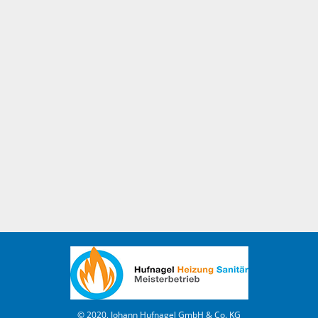
© 2020, Johann Hufnagel GmbH & Co. KG