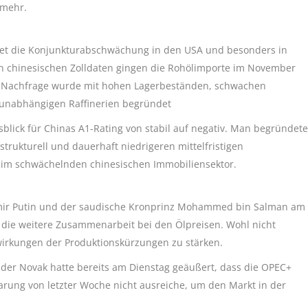
 mehr.
tet die Konjunkturabschwächung in den USA und besonders in
en chinesischen Zolldaten gingen die Rohölimporte im November
 Nachfrage wurde mit hohen Lagerbeständen, schwachen
n unabhängigen Raffinerien begründet
blick für Chinas A1-Rating von stabil auf negativ. Man begründete
rukturell und dauerhaft niedrigeren mittelfristigen
im schwächelnden chinesischen Immobiliensektor.
dimir Putin und der saudische Kronprinz Mohammed bin Salman am
 die weitere Zusammenarbeit bei den Ölpreisen. Wohl nicht
wirkungen der Produktionskürzungen zu stärken.
nder Novak hatte bereits am Dienstag geäußert, dass die OPEC+
arung von letzter Woche nicht ausreiche, um den Markt in der