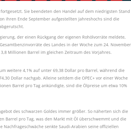
 fortgesetzt. Sie beendeten den Handel auf dem niedrigsten Stand
Von ihren Ende September aufgestellten Jahreshochs sind die
abgerutscht.
gierung, der einen Rückgang der eigenen Rohölvorräte meldete,
e Gesamtbenzinvorräte des Landes in der Woche zum 24. November
213,8 Millionen Barrel im gleichen Zeitraum des Vorjahres.
 um weitere 4,1% auf unter 69,38 Dollar pro Barrel, während die
4,30 Dollar nachgab. Alleine seitdem die OPEC+ vor einer Woche
lionen Barrel pro Tag ankündigte, sind die Ölpreise um etwa 10%
gebot des schwarzen Goldes immer größer. So näherten sich die
en Barrel pro Tag, was den Markt mit Öl überschwemmt und die
die Nachfrageschwäche senkte Saudi-Arabien seine offiziellen