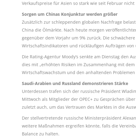
Verkaufspreise für Asien so stark wie seit Februar nicht
Sorgen um Chinas Konjunktur werden größer
Zusätzlich zur schleppenden globalen Nachfrage belas
China die Ölmärkte. Nach heute morgen veröffentlicht
gegenüber dem Vorjahr um 9% zurück. Die schwächere
Wirtschaftsindikatoren und rückläufigen Aufträgen vo
Die Rating-Agentur Moody’s senkte am Dienstag den Aus
dies mit „erhöhten Risiken im Zusammenhang mit dem st
Wirtschaftswachstum und den anhaltenden Problemen 
Saudi-Arabien und Russland demonstrieren Stärke
Unterdessen trafen sich der russische Präsident Wla
Mittwoch als Mitglieder der OPEC+ zu Gesprächen über
zuletzt auch, um das Vertrauen des Marktes in die Aus
Der stellvertretende russische Ministerpräsident Alexa
weitere Maßnahmen ergreifen könnte, falls die Vereinb
Balance zu halten.