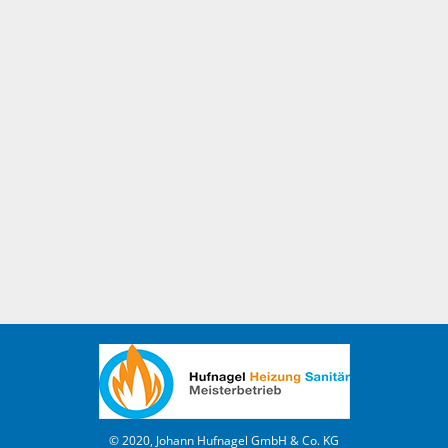
© 2020, Johann Hufnagel GmbH & Co. KG