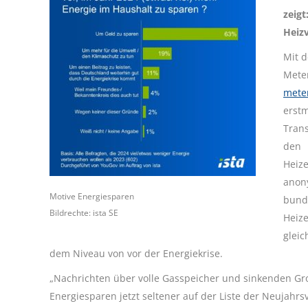
zeigt
Heiz
Mit d
Mete
mete
erst
Tran
den
Heiz
anon
Motive Energiesparen
bund
Bildrechte: ista SE
Heize
gleic
dem Niveau von vor der Energiekrise.
„Nachrichten über volle Gasspeicher und sinkenden Gr
Energiesparen jetzt seltener auf der Liste der Neujahrs