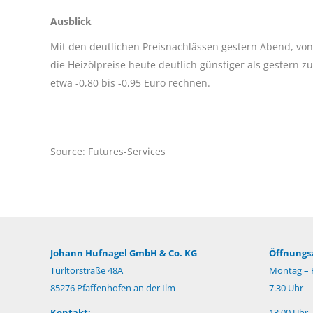
Ausblick
Mit den deutlichen Preisnachlässen gestern Abend, von
die Heizölpreise heute deutlich günstiger als gestern 
etwa -0,80 bis -0,95 Euro rechnen.
Source: Futures-Services
Johann Hufnagel GmbH & Co. KG
Öffnungsz
Türltorstraße 48A
Montag – F
85276 Pfaffenhofen an der Ilm
7.30 Uhr –
Kontakt:
13.00 Uhr 