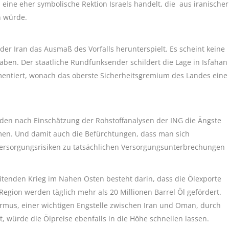
eine eher symbolische Rektion Israels handelt, die aus iranischer
n würde.
der Iran das Ausmaß des Vorfalls herunterspielt. Es scheint keine
ben. Der staatliche Rundfunksender schildert die Lage in Isfahan
mentiert, wonach das oberste Sicherheitsgremium des Landes eine
erden nach Einschätzung der Rohstoffanalysen der ING die Ängste
men. Und damit auch die Befürchtungen, dass man sich
lversorgungsrisiken zu tatsächlichen Versorgungsunterbrechungen
eitenden Krieg im Nahen Osten besteht darin, dass die Ölexporte
egion werden täglich mehr als 20 Millionen Barrel Öl gefördert.
rmus, einer wichtigen Engstelle zwischen Iran und Oman, durch
ßt, würde die Ölpreise ebenfalls in die Höhe schnellen lassen.