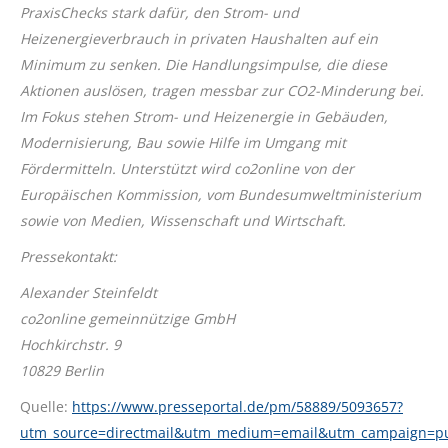
PraxisChecks stark dafür, den Strom- und
Heizenergieverbrauch in privaten Haushalten auf ein
Minimum zu senken. Die Handlungsimpulse, die diese
Aktionen auslösen, tragen messbar zur CO2-Minderung bei.
Im Fokus stehen Strom- und Heizenergie in Gebäuden,
Modernisierung, Bau sowie Hilfe im Umgang mit
Fördermitteln. Unterstützt wird co2online von der
Europäischen Kommission, vom Bundesumweltministerium
sowie von Medien, Wissenschaft und Wirtschaft.
Pressekontakt:
Alexander Steinfeldt
co2online gemeinnützige GmbH
Hochkirchstr. 9
10829 Berlin
Quelle:
https://www.presseportal.de/pm/58889/5093657?
utm_source=directmail&utm_medium=email&utm_campaign=p