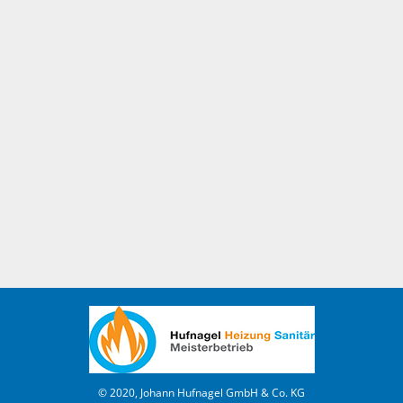
© 2020, Johann Hufnagel GmbH & Co. KG