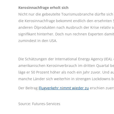
Kerosinnachfrage erholt sich
Nicht nur die gebeutelte Tourismusbranche dürfte si
die Kerosinnachfrage bekommt endlich den ersehnten S
anderen Ölprodukten nach Ausbruch der Krise relativ sch
signifikant hinterher. Doch nun rechnen Experten dami
zumindest in den USA.
Die Schätzungen der International Energy Agency (IEA)
amerikanischen Kerosinverbrauch im dritten Quartal bei 
läge er 50 Prozent höher als noch ein Jahr zuvor. Und a
manche Länder sich weiterhin in strengen Lockdowns be
Der Beitrag
Flugverkehr nimmt wieder zu
erschien zuer
Source: Futures-Services