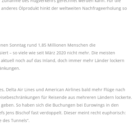
r Zunahme des Flugverkehrs gerechnet werden kann. Für die
n anderes Ölprodukt hinkt der weltweiten Nachfrageerholung so
enen Sonntag rund 1,85 Millionen Menschen die
ert – so viele wie seit März 2020 nicht mehr. Die meisten
h aktuell noch auf das Inland, doch immer mehr Länder lockern
ränkungen.
nes, Delta Air Lines und American Airlines bald mehr Flüge nach
reisebeschränkungen für Reisende aus mehreren Ländern lockerte.
zu geben. So haben sich die Buchungen bei Eurowings in den
Jens Bischof fast verdoppelt. Dieser meint recht euphorisch:
e des Tunnels“.