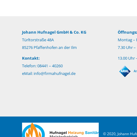
Johann Hufnagel GmbH & Co. KG
Öffnungsz
Türltorstraße 48A
Montag – F
85276 Pfaffenhofen an der Ilm
7.30 Uhr –
Kontakt:
13.00 Uhr 
Telefon: 08441 – 40260
eMail:
info@firmahufnagel.de
© 2020, Johann Hu