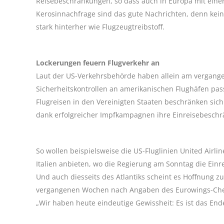
Reisebeschränkungen, so dass auch in Europa mit eine
Kerosinnachfrage sind das gute Nachrichten, denn kei
stark hinterher wie Flugzeugtreibstoff.
Lockerungen feuern Flugverkehr an
Laut der US-Verkehrsbehörde haben allein am vergang
Sicherheitskontrollen an amerikanischen Flughäfen passi
Flugreisen in den Vereinigten Staaten beschränken sic
dank erfolgreicher Impfkampagnen ihre Einreisebesch
So wollen beispielsweise die US-Fluglinien United Airli
Italien anbieten, wo die Regierung am Sonntag die Ein
Und auch diesseits des Atlantiks scheint es Hoffnung 
vergangenen Wochen nach Angaben des Eurowings-Chefs 
„Wir haben heute eindeutige Gewissheit: Es ist das End