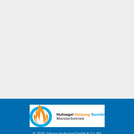
© 2020, Johann Hufnagel GmbH & Co. KG