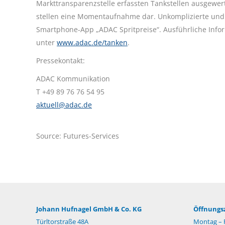
Markttransparenzstelle erfassten Tankstellen ausgewer
stellen eine Momentaufnahme dar. Unkomplizierte und s
Smartphone-App „ADAC Spritpreise“. Ausführliche Info
unter
www.adac.de/tanken
.
Pressekontakt:
ADAC Kommunikation
T +49 89 76 76 54 95
aktuell@adac.de
Source: Futures-Services
Johann Hufnagel GmbH & Co. KG
Öffnungsz
Türltorstraße 48A
Montag – F