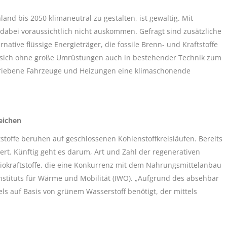
nd bis 2050 klimaneutral zu gestalten, ist gewaltig. Mit
abei voraussichtlich nicht auskommen. Gefragt sind zusätzliche
ative flüssige Energieträger, die fossile Brenn- und Kraftstoffe
en sich ohne große Umrüstungen auch in bestehender Technik zum
etriebene Fahrzeuge und Heizungen eine klimaschonende
eichen
stoffe beruhen auf geschlossenen Kohlenstoffkreisläufen. Bereits
ert. Künftig geht es darum, Art und Zahl der regenerativen
Biokraftstoffe, die eine Konkurrenz mit dem Nahrungsmittelanbau
 Instituts für Wärme und Mobilität (IWO). „Aufgrund des absehbar
els auf Basis von grünem Wasserstoff benötigt, der mittels