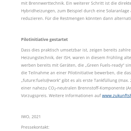
mit Brennwerttechnik. Ein weiterer Schritt ist die dire
Hybridheizungen, zum Beispiel durch eine Solaranlage a
reduzieren. Für die Restmengen könnten dann alternati
Pilotinitiative gestartet
Dass dies praktisch umsetzbar ist, zeigen bereits zahlr
Heizungstechnik, der ISH, waren in diesem Frühling alt
werben bereits mit Geräten, die „Green Fuels-ready“ si
die Teilnahme an einer Pilotinitiative bewerben, die d
„future:fuels@work“ gibt es als erste Tankfüllung (max
einer nahezu CO
-neutralen Brennstoff-Komponente (Ant
2
Vorzugspreis. Weitere Informationen auf
www.zukunftsh
IWO, 2021
Pressekontakt: