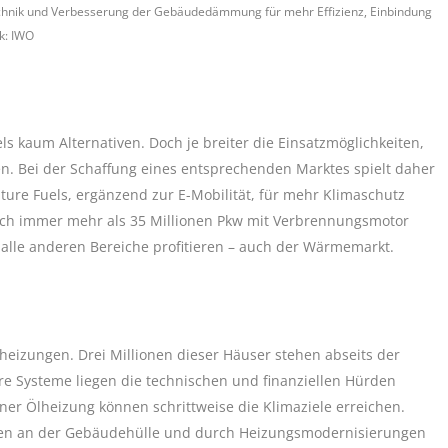
ttechnik und Verbesserung der Gebäudedämmung für mehr Effizienz, Einbindung
k: IWO
els kaum Alternativen. Doch je breiter die Einsatzmöglichkeiten,
en. Bei der Schaffung eines entsprechenden Marktes spielt daher
uture Fuels, ergänzend zur E-Mobilität, für mehr Klimaschutz
och immer mehr als 35 Millionen Pkw mit Verbrennungsmotor
alle anderen Bereiche profitieren – auch der Wärmemarkt.
heizungen. Drei Millionen dieser Häuser stehen abseits der
e Systeme liegen die technischen und finanziellen Hürden
iner Ölheizung können schrittweise die Klimaziele erreichen.
men an der Gebäudehülle und durch Heizungsmodernisierungen