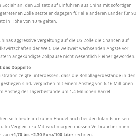
h
Social“ an, den Zollsatz auf Einfuhren aus China mit sofortiger
getretenen Zölle setzte er dagegen für alle anderen Länder für 90
atz in Höhe von 10 % gelten.
Chinas aggressive Vergeltung auf die US-Zölle die Chancen auf
lkswirtschaften der Welt. Die weltweit wachsenden Ängste vor
estern angekündigte Zollpause nicht wesentlich kleiner geworden.
t das Doppelte
istration zeigte unterdessen, dass die Rohöllagerbestände in den
 gestiegen sind, verglichen mit einem Anstieg von 6,16 Millionen
m Anstieg der Lagerbestände um 1,4 Millionen Barrel
achen sich heute im frühen Handel auch bei den Inlandspreisen
gen. Im Vergleich zu Mittwochmorgen müssen Verbraucherinnen
he von
+1,70 bis +2,30 Euro/100 Liter
rechnen.