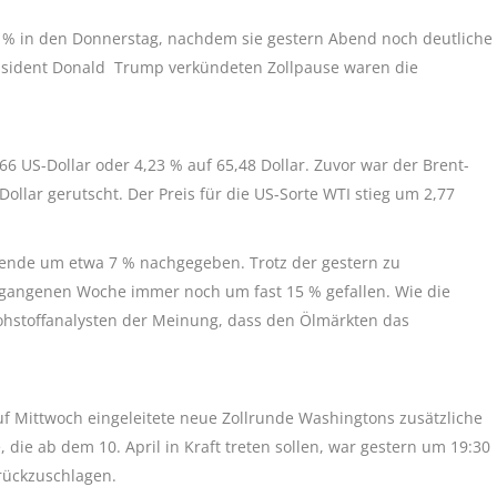
 1 % in den Donnerstag, nachdem sie gestern Abend noch deutliche
räsident Donald Trump verkündeten Zollpause waren die
2,66 US-Dollar oder 4,23 % auf 65,48 Dollar. Zuvor war der Brent-
Dollar gerutscht. Der Preis für die US-Sorte WTI stieg um 2,77
ende um etwa 7 % nachgegeben. Trotz der gestern zu
ergangenen Woche immer noch um fast 15 % gefallen. Wie die
ohstoffanalysten der Meinung, dass den Ölmärkten das
uf Mittwoch eingeleitete neue Zollrunde Washingtons zusätzliche
 die ab dem 10. April in Kraft treten sollen, war gestern um 19:30
rückzuschlagen.